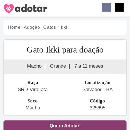
Buscar
Faceb
Instag
Menu
Home
Adoção
Gato
s
Ikki
Gato Ikki para doação
Macho
|
Grande
|
7 a 11 meses
Raça
Localização
SRD-ViraLata
Salvador - BA
Sexo
Código
Macho
325695
Quero Adotar!