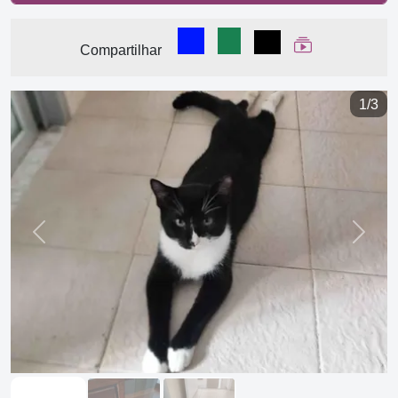
Compartilhar no Facebook
Compartilhar no WhatsA
Compartilhar
Ver Web Stor
Compartilhar
1/3
Previous
Next