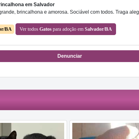
rincalhona em Salvador
grande, brincalhona e amorosa. Sociável com todos. Traga alegr
or/BA
Ver todos
Gatos
para adoção em
Salvador/BA
Denunciar