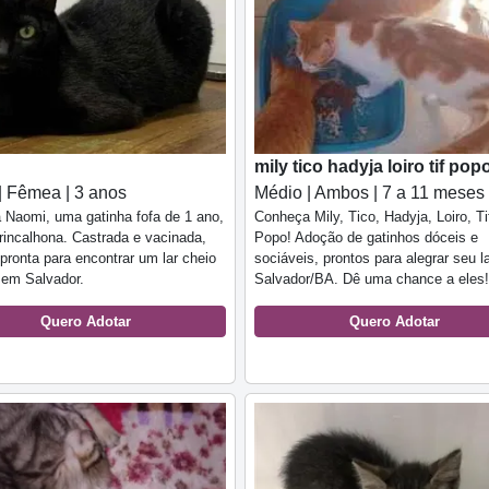
mily tico hadyja loiro tif pop
Médio | Ambos | 7 a 11 meses
| Fêmea | 3 anos
Conheça Mily, Tico, Hadyja, Loiro, Ti
Naomi, uma gatinha fofa de 1 ano,
Popo! Adoção de gatinhos dóceis e
brincalhona. Castrada e vacinada,
sociáveis, prontos para alegrar seu l
 pronta para encontrar um lar cheio
Salvador/BA. Dê uma chance a eles!
 em Salvador.
Quero Adotar
Quero Adotar