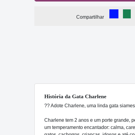
Comparti
Com
Compartilhar
História
da Gata
Charlene
?? Adote Charlene, uma linda gata siames
Charlene tem 2 anos e um porte grande, p
um temperamento encantador: calma, carent
gatos, cachorros, crianças, idosos e até 