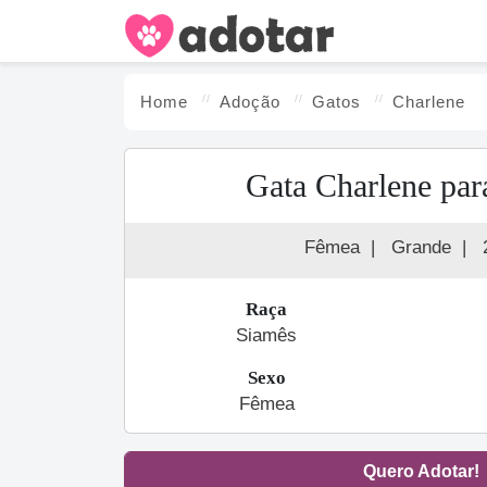
Home
Adoção
Gato
s
Charlene
Gata Charlene par
Fêmea
|
Grande
|
Raça
Siamês
Sexo
Fêmea
Quero Adotar!