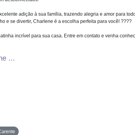
celente adição à sua família, trazendo alegria e amor para to
o e se divertir, Charlene é a escolha perfeita para você! ????
atinha incrível para sua casa. Entre em contato e venha conhec
e ...
Carente