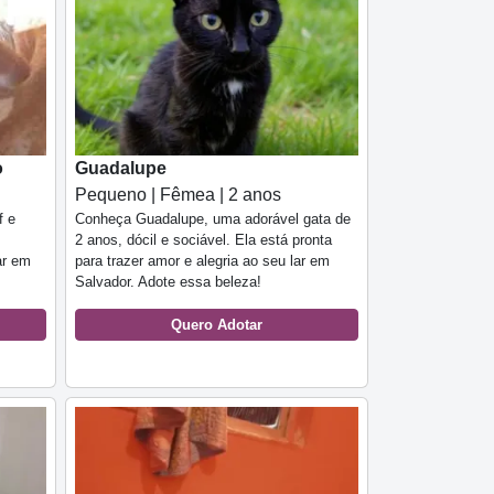
o
Guadalupe
Pequeno | Fêmea | 2 anos
f e
Conheça Guadalupe, uma adorável gata de
2 anos, dócil e sociável. Ela está pronta
ar em
para trazer amor e alegria ao seu lar em
Salvador. Adote essa beleza!
Quero Adotar