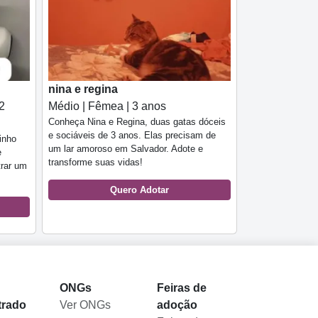
nina e regina
2
Médio | Fêmea | 3 anos
Conheça Nina e Regina, duas gatas dóceis
e sociáveis de 3 anos. Elas precisam de
inho
um lar amoroso em Salvador. Adote e
e
transforme suas vidas!
trar um
Quero Adotar
l
ONGs
Feiras de
trado
Ver ONGs
adoção