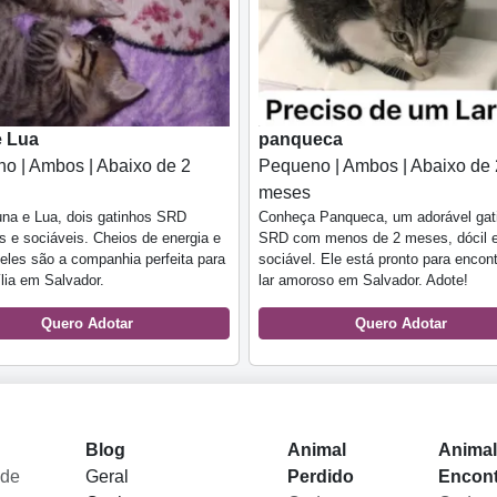
e Lua
panqueca
o | Ambos | Abaixo de 2
Pequeno | Ambos | Abaixo de 
meses
na e Lua, dois gatinhos SRD
Conheça Panqueca, um adorável gat
s e sociáveis. Cheios de energia e
SRD com menos de 2 meses, dócil 
 eles são a companhia perfeita para
sociável. Ele está pronto para encon
lia em Salvador.
lar amoroso em Salvador. Adote!
Quero Adotar
Quero Adotar
Blog
Animal
Anima
 de
Geral
Perdido
Encon