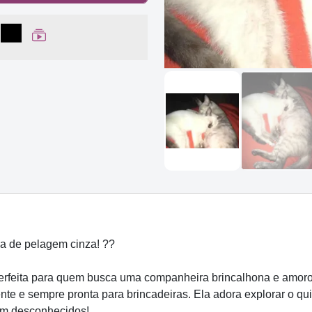
lhar no Facebook
partilhar no WhatsApp
Compartilhar
Ver Web Story
a de pelagem cinza! ??
erfeita para quem busca uma companheira brincalhona e amoros
e e sempre pronta para brincadeiras. Ela adora explorar o qui
com desconhecidos!