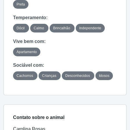
Preta
Temperamento:
Dócil
Calmo
Brincalhão
Independente
Vive bem com:
Apartamento
Sociável com:
Cachorros
Crianças
Desconhecidos
Idosos
Contato sobre o animal
Carolina Rosas