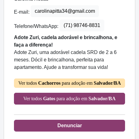
carolinapitta34@gmail.com
E-mail:
(71) 98746-8831
Telefone/WhatsApp:
Adote Zuri, cadela adorável e brincalhona, e
faça a diferença!
Adote Zuri, uma adorável cadela SRD de 2 a 6
meses. Dócil e brincalhona, perfeita para
apartamento. Ajude a transformar sua vida!
Ver todos
Cachorros
para adoção em
Salvador/BA
Ver todos
Gatos
para adoção em
Salvador/BA
Denunciar