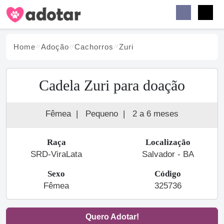
Buscar
Faceb
Instag
Menu
Home
Adoção
Cachorro
s
Zuri
Cadela Zuri para doação
Fêmea
|
Pequeno
|
2 a 6 meses
Raça
Localização
SRD-ViraLata
Salvador - BA
Sexo
Código
Fêmea
325736
Quero Adotar!