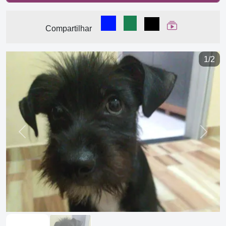
Compartilhar no Facebook
Compartilhar no WhatsA
Compartilhar
Ver Web Stor
Compartilhar
1/2
Previous
Next