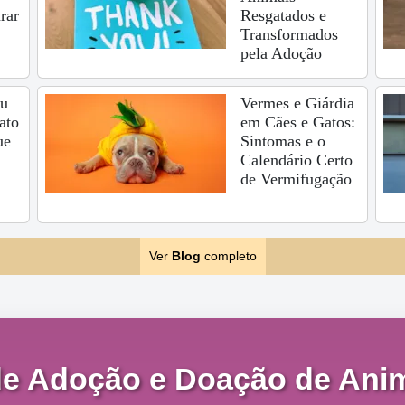
rar
Resgatados e
Transformados
pela Adoção
eu
Vermes e Giárdia
ato
em Cães e Gatos:
ue
Sintomas e o
Calendário Certo
de Vermifugação
Ver
Blog
completo
de Adoção e Doação de Anim