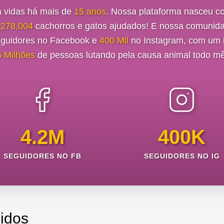
a vidas há mais de
15 anos
. Nossa plataforma nasceu c
e
278,004
cachorros e gatos ajudados! E nossa comunida
guidores no Facebook e
400 Mil
no Instagram, com um i
6 Milhões
de pessoas lutando pela causa animal todo mê
4.2M
400K
SEGUIDORES NO FB
SEGUIDORES NO IG
idos