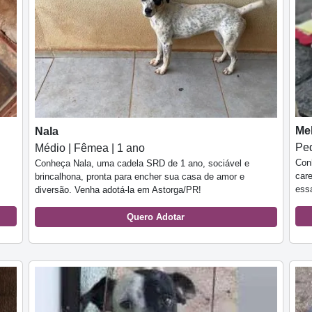
Me
Nala
Peq
Médio | Fêmea | 1 ano
Con
Conheça Nala, uma cadela SRD de 1 ano, sociável e
car
brincalhona, pronta para encher sua casa de amor e
essa
diversão. Venha adotá-la em Astorga/PR!
Quero Adotar