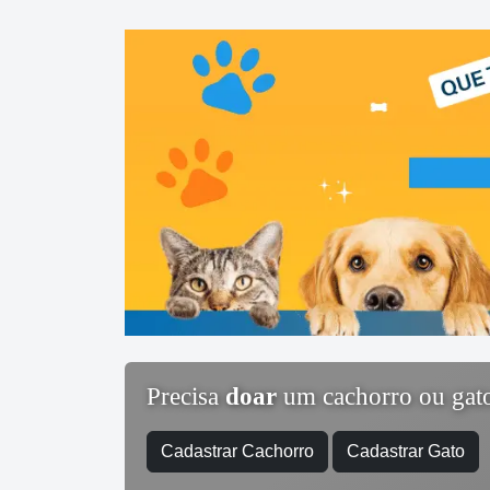
Precisa
doar
um cachorro ou gat
Cadastrar Cachorro
Cadastrar Gato