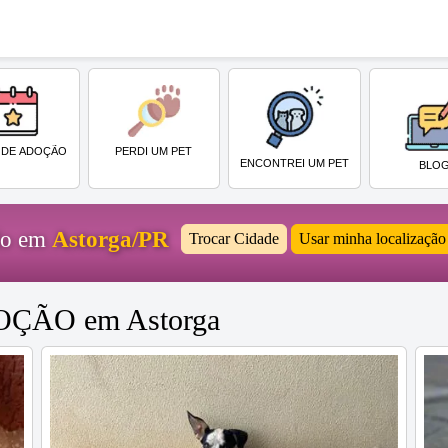
PERDI UM PET
 DE ADOÇÃO
ENCONTREI UM PET
BLO
ido em
Astorga/PR
Trocar Cidade
Usar minha localização
DOÇÃO em Astorga