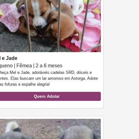
l e Jade
ueno | Fêmea | 2 a 6 meses
heça Mel e Jade, adoráveis cadelas SRD, dóceis e
entes. Elas buscam um lar amoroso em Astorga. Adote
s fofuras e espalhe alegria!
Quero Adotar