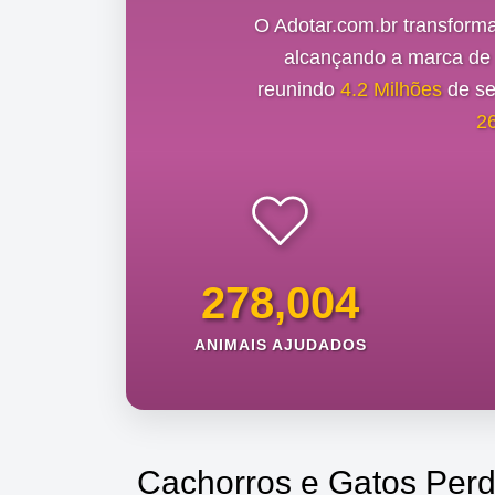
O Adotar.com.br transform
alcançando a marca d
reunindo
4.2 Milhões
de se
2
278,004
ANIMAIS AJUDADOS
Cachorros e Gatos Perd