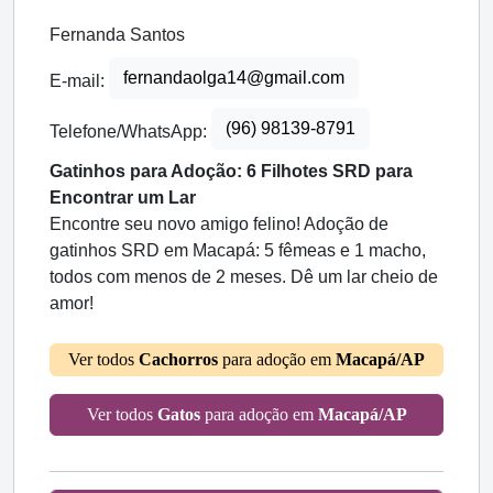
Fernanda Santos
fernandaolga14@gmail.com
E-mail:
(96) 98139-8791
Telefone/WhatsApp:
Gatinhos para Adoção: 6 Filhotes SRD para
Encontrar um Lar
Encontre seu novo amigo felino! Adoção de
gatinhos SRD em Macapá: 5 fêmeas e 1 macho,
todos com menos de 2 meses. Dê um lar cheio de
amor!
Ver todos
Cachorros
para adoção em
Macapá/AP
Ver todos
Gatos
para adoção em
Macapá/AP