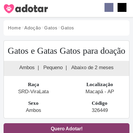
Buscar
Faceb
Instag
Menu
Home
Adoção
Gato
s
Gatos
Gatos e Gatas Gatos para doação
Ambos
|
Pequeno
|
Abaixo de 2 meses
Raça
Localização
SRD-ViraLata
Macapá - AP
Sexo
Código
Ambos
326449
Quero Adotar!