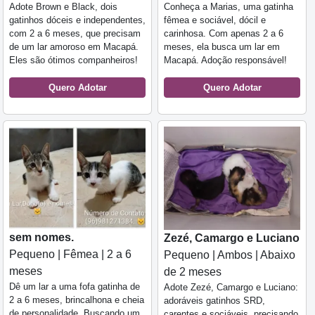
Adote Brown e Black, dois
Conheça a Marias, uma gatinha
gatinhos dóceis e independentes,
fêmea e sociável, dócil e
com 2 a 6 meses, que precisam
carinhosa. Com apenas 2 a 6
de um lar amoroso em Macapá.
meses, ela busca um lar em
Eles são ótimos companheiros!
Macapá. Adoção responsável!
Quero Adotar
Quero Adotar
sem nomes.
Zezé, Camargo e Luciano
Pequeno | Fêmea | 2 a 6
Pequeno | Ambos | Abaixo
meses
de 2 meses
Dê um lar a uma fofa gatinha de
Adote Zezé, Camargo e Luciano:
2 a 6 meses, brincalhona e cheia
adoráveis gatinhos SRD,
de personalidade. Buscando um
carentes e sociáveis, precisando