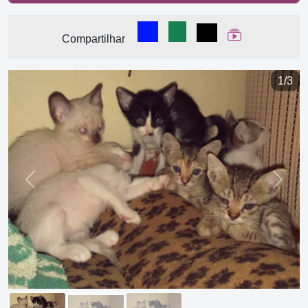
Compartilhar no Facebook
Compartilhar no WhatsA
Compartilhar
Ver Web Stor
Compartilhar
1/3
Previous
Next