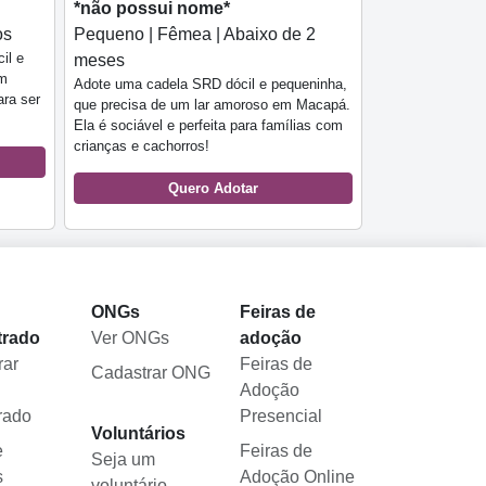
*não possui nome*
os
Pequeno | Fêmea | Abaixo de 2
il e
meses
om
Adote uma cadela SRD dócil e pequeninha,
ara ser
que precisa de um lar amoroso em Macapá.
Ela é sociável e perfeita para famílias com
crianças e cachorros!
Quero Adotar
l
ONGs
Feiras de
trado
Ver ONGs
adoção
rar
Feiras de
Cadastrar ONG
Adoção
rado
Presencial
Voluntários
e
Feiras de
Seja um
s
Adoção Online
voluntário