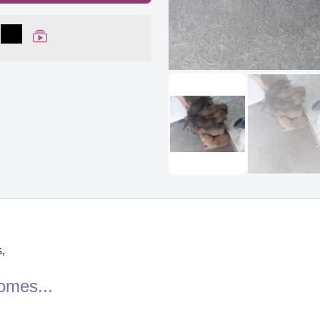
lhar no Facebook
partilhar no WhatsApp
Compartilhar
Ver Web Story
,
omes...