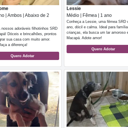
ome
Lessie
o | Ambos | Abaixo de 2
Médio | Fêmea | 1 ano
Conheça a Lessie, uma fêmea SRD 
ano, dócil e calma. Ideal para famíl
 nossos adoráveis filhotinhos SRD
crianças, ela busca um lar amoroso
á! Dóceis e brincalhões, prontos
Macapá. Adote amor!
grar sua casa com muito amor.
faça a diferença!
Quero Adotar
Quero Adotar