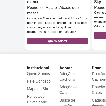
marcx
Sky
Pequeno | Macho | Abaixo de 2
Pequen
Conheça
meses
meses. D
Conheça o Marcx, um adorável filhote SRD
crianças
de 2 meses. Dócil e carente, ele se dá bem
Adote e
com crianças e vive tranquilo em
apartamentos. Adote-o em Macapá!
Quero Adotar
Institucional
Adotar
Doar
Quem Somos
Adoção de
Doação
Cachorro
Cachorr
Fale Conosco
Adoção de
Doação
Mapa do Site
Gato
Gatos
Política de
Busca de
Cadastr
Privacidade
adoção
doação