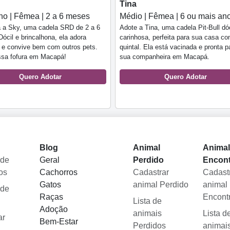
Tina
o | Fêmea | 2 a 6 meses
Médio | Fêmea | 6 ou mais an
 a Sky, uma cadela SRD de 2 a 6
Adote a Tina, uma cadela Pit-Bull dóc
ócil e brincalhona, ela adora
carinhosa, perfeita para sua casa c
 e convive bem com outros pets.
quintal. Ela está vacinada e pronta p
ssa fofura em Macapá!
sua companheira em Macapá.
Quero Adotar
Quero Adotar
Blog
Animal
Anima
 de
Geral
Perdido
Encon
os
Cachorros
Cadastrar
Cadast
Gatos
animal Perdido
animal
 de
Raças
Encont
Lista de
Adoção
animais
Lista d
ar
Bem-Estar
Perdidos
animai