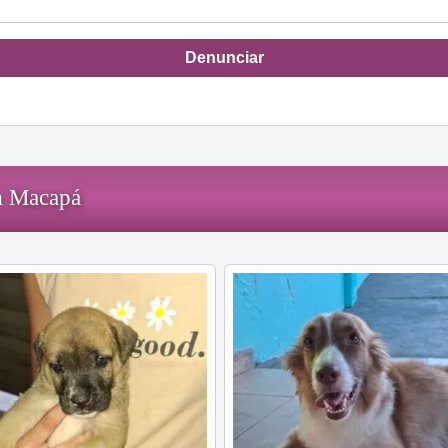
Denunciar
m Macapá