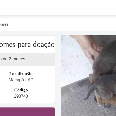
omes
omes para doação
o de 2 meses
Localização
Macapá - AP
Código
Previous
293743