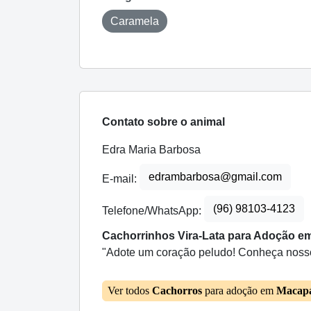
Caramela
Contato sobre o animal
Edra Maria Barbosa
edrambarbosa@gmail.com
E-mail:
(96) 98103-4123
Telefone/WhatsApp:
Cachorrinhos Vira-Lata para Adoção em
"Adote um coração peludo! Conheça nossos
Ver todos
Cachorros
para adoção em
Macap