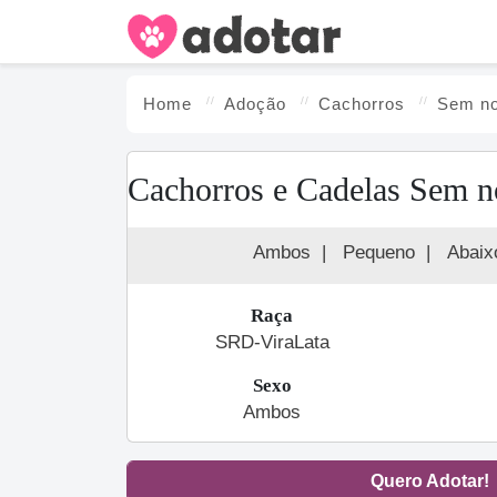
Home
Adoção
Cachorro
s
Sem n
Cachorros e Cadelas Sem n
Ambos
|
Pequeno
|
Abaix
Raça
SRD-ViraLata
Sexo
Ambos
Quero Adotar!