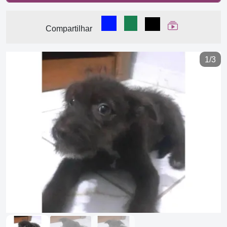
Compartilhar no Facebook
Compartilhar no WhatsA
Compartilhar
Ver Web Stor
Compartilhar
1/3
Previous
Next