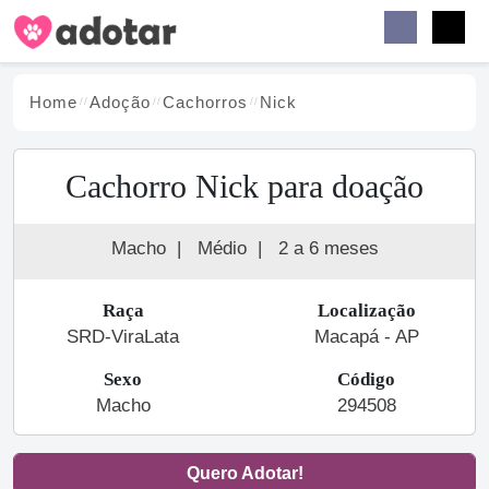
Buscar
Faceb
Instag
Menu
Home
Adoção
Cachorro
s
Nick
Cachorro Nick para doação
Macho
|
Médio
|
2 a 6 meses
Raça
Localização
SRD-ViraLata
Macapá - AP
Sexo
Código
Macho
294508
Quero Adotar!