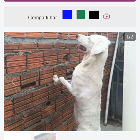
Compartilhar no Facebook
Compartilhar no WhatsA
Compartilhar
Ver Web Stor
Compartilhar
1/2
Previous
Next