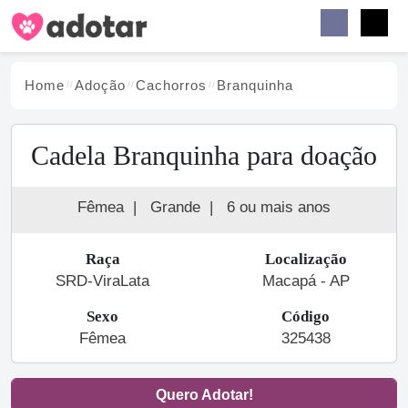
Buscar
Faceb
Instag
Menu
Home
Adoção
Cachorro
s
Branquinha
Cadela Branquinha para doação
Fêmea
|
Grande
|
6 ou mais anos
Raça
Localização
SRD-ViraLata
Macapá - AP
Sexo
Código
Fêmea
325438
Quero Adotar!