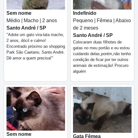
Sem nome
Indefinido
Médio | Macho | 2 anos
Pequeno | Fêmea | Abaixo
Santo André / SP
de 2 meses
"Adote um gato vira-lata macho,
Santo André / SP
2 anos, dócil e calmo!
Colocaram duas filhotes de
Encontrado próximo ao shopping
gatas no meu portão e eu estou
Park São Caetano, Santo André.
cuidando delas,porém,não tenho
Dê amor a quem precisa!"
condição de ficar por ter outros
animais de estimação! Procuro
alguém
Sem nome
Gata Fêmea