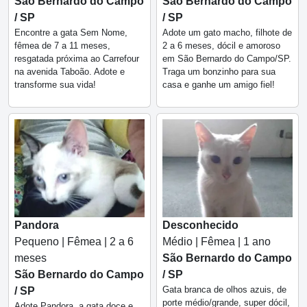
São Bernardo do Campo
São Bernardo do Campo
/ SP
/ SP
Encontre a gata Sem Nome,
Adote um gato macho, filhote de
fêmea de 7 a 11 meses,
2 a 6 meses, dócil e amoroso
resgatada próxima ao Carrefour
em São Bernardo do Campo/SP.
na avenida Taboão. Adote e
Traga um bonzinho para sua
transforme sua vida!
casa e ganhe um amigo fiel!
Pandora
Desconhecido
Pequeno | Fêmea | 2 a 6
Médio | Fêmea | 1 ano
meses
São Bernardo do Campo
São Bernardo do Campo
/ SP
Gata branca de olhos azuis, de
/ SP
porte médio/grande, super dócil,
Adote Pandora, a gata doce e