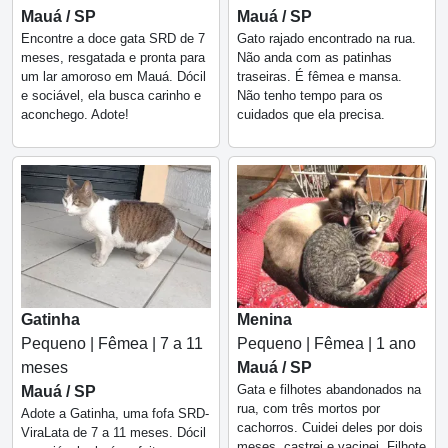
Mauá / SP
Mauá / SP
Encontre a doce gata SRD de 7
Gato rajado encontrado na rua.
meses, resgatada e pronta para
Não anda com as patinhas
um lar amoroso em Mauá. Dócil
traseiras. É fêmea e mansa.
e sociável, ela busca carinho e
Não tenho tempo para os
aconchego. Adote!
cuidados que ela precisa.
Gatinha
Menina
Pequeno | Fêmea | 7 a 11
Pequeno | Fêmea | 1 ano
meses
Mauá / SP
Gata e filhotes abandonados na
Mauá / SP
rua, com três mortos por
Adote a Gatinha, uma fofa SRD-
cachorros. Cuidei deles por dois
ViraLata de 7 a 11 meses. Dócil
meses, castrei e vacinei. Filhote