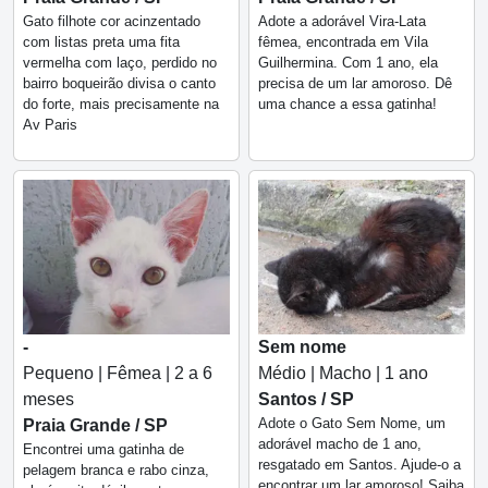
Gato filhote cor acinzentado
Adote a adorável Vira-Lata
com listas preta uma fita
fêmea, encontrada em Vila
vermelha com laço, perdido no
Guilhermina. Com 1 ano, ela
bairro boqueirão divisa o canto
precisa de um lar amoroso. Dê
do forte, mais precisamente na
uma chance a essa gatinha!
Av Paris
-
Sem nome
Pequeno | Fêmea | 2 a 6
Médio | Macho | 1 ano
meses
Santos / SP
Adote o Gato Sem Nome, um
Praia Grande / SP
adorável macho de 1 ano,
Encontrei uma gatinha de
resgatado em Santos. Ajude-o a
pelagem branca e rabo cinza,
encontrar um lar amoroso! Saiba