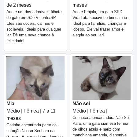
de 2 meses
meses
Adote um dos adoráveis filhotes
Adote Frajola, um gato SRD-
de gato em São Vicente/SP.
Vira-Lata sociável e brincalhão.
Eles são dóceis, calmos e
Ideal para famílias, crianças e
sociáveis, ideais para qualquer
idosos. Ele vai trazer amor e
lar. Dê uma nova chance à
alegria ao seu lar!
felicidade!
Mia
Não sei
Médio | Fêmea | 7 a 11
Médio | Fêmea |
Conheça a encantadora Não Sei
meses
Para, uma gata siamesa fêmea
Gatinha encontrada perto da
de olhos azuis e nariz com
estação Nossa Senhora das
manchinha amarela, disponível
Graças. Precisa de um dono ou