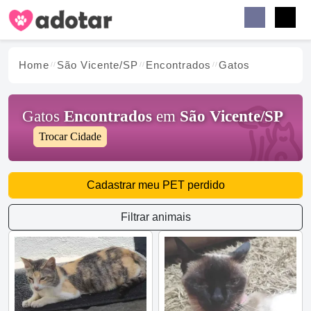
Buscar
Faceb
Instag
Menu
Home
São Vicente/SP
Encontrados
Gatos
Gatos
Encontrados
em
São Vicente/SP
Trocar Cidade
Cadastrar meu PET perdido
Filtrar animais