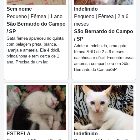
Sem nome
Indefinido
Pequeno | Fêmea | 1 ano
Pequeno | Fêmea | 2 a 6
São Bernardo do Campo
meses
/ SP
São Bernardo do Campo
Gata fêmea apareceu no quintal,
/ SP
com pelagem preta, branca,
Adote a Indefinida, uma gata
laranja e amarela. Ela é dócil,
fêmea SRD de 2 a 6 meses,
brincalhona e tem cerca de 1
carinhosa e dócil. Encontre essa
ano. Precisa de um lar.
amorosa companheira em São
Bernardo do Campo/SP.
ESTRELA
Indefinido