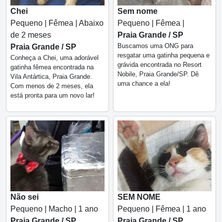
Chei
Sem nome
Pequeno | Fêmea | Abaixo
Pequeno | Fêmea |
de 2 meses
Praia Grande / SP
Buscamos uma ONG para
Praia Grande / SP
resgatar uma gatinha pequena e
Conheça a Chei, uma adorável
grávida encontrada no Resort
gatinha fêmea encontrada na
Nobile, Praia Grande/SP. Dê
Vila Antártica, Praia Grande.
uma chance a ela!
Com menos de 2 meses, ela
está pronta para um novo lar!
Não sei
SEM NOME
Pequeno | Macho | 1 ano
Pequeno | Fêmea | 1 ano
Praia Grande / SP
Praia Grande / SP