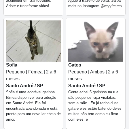
acolhedor em Santo André.
Ajude a trazê-lo de volta. Saiba
Adote e transforme vidas!
mais no Instagram @myyfreires.
Sofia
Gatos
Pequeno | Fêmea | 2 a 6
Pequeno | Ambos | 2 a 6
meses
meses
Santo André / SP
Santo André / SP
Sofia é uma adorável gatinha
Gente achei 5 gatinhos na rua
fêmea disponível para adoção
são pequenos raça viralatas,
em Santo André. Ela foi
sem a mãe . Eu já tenho duas
encontrada abandonada e está
gata e eles estão batendo deles
pronta para um novo lar cheio de
muitos,não tem como eu ficar
amor.
com eles, é