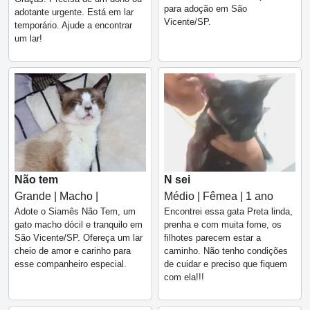
para adoção em São
adotante urgente. Está em lar
Vicente/SP.
temporário. Ajude a encontrar
um lar!
Não tem
N sei
Grande | Macho |
Médio | Fêmea | 1 ano
Adote o Siamês Não Tem, um
Encontrei essa gata Preta linda,
gato macho dócil e tranquilo em
prenha e com muita fome, os
São Vicente/SP. Ofereça um lar
filhotes parecem estar a
cheio de amor e carinho para
caminho. Não tenho condições
esse companheiro especial.
de cuidar e preciso que fiquem
com ela!!!