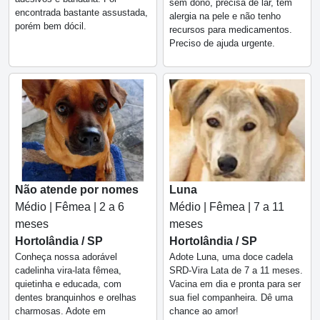
sem dono, precisa de lar, tem
encontrada bastante assustada,
alergia na pele e não tenho
porém bem dócil.
recursos para medicamentos.
Preciso de ajuda urgente.
Não atende por nomes
Luna
Médio | Fêmea | 2 a 6
Médio | Fêmea | 7 a 11
meses
meses
Hortolândia / SP
Hortolândia / SP
Conheça nossa adorável
Adote Luna, uma doce cadela
cadelinha vira-lata fêmea,
SRD-Vira Lata de 7 a 11 meses.
quietinha e educada, com
Vacina em dia e pronta para ser
dentes branquinhos e orelhas
sua fiel companheira. Dê uma
charmosas. Adote em
chance ao amor!