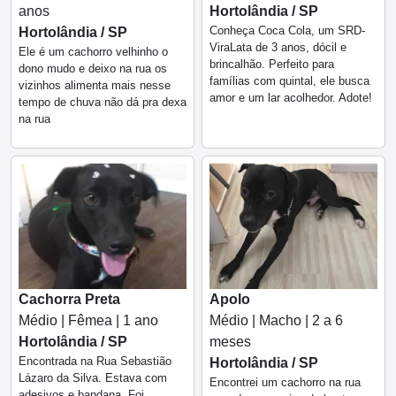
anos
Hortolândia / SP
Conheça Coca Cola, um SRD-
Hortolândia / SP
ViraLata de 3 anos, dócil e
Ele é um cachorro velhinho o
brincalhão. Perfeito para
dono mudo e deixo na rua os
famílias com quintal, ele busca
vizinhos alimenta mais nesse
amor e um lar acolhedor. Adote!
tempo de chuva não dá pra dexa
na rua
Cachorra Preta
Apolo
Médio | Fêmea | 1 ano
Médio | Macho | 2 a 6
Hortolândia / SP
meses
Encontrada na Rua Sebastião
Hortolândia / SP
Lázaro da Silva. Estava com
Encontrei um cachorro na rua
adesivos e bandana. Foi