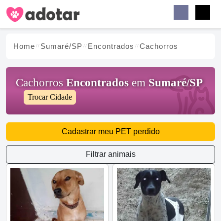
Buscar
Faceb
Instag
Menu
Home
Sumaré/SP
Encontrados
Cachorros
Cachorros
Encontrados
em
Sumaré/SP
Trocar Cidade
Cadastrar meu PET perdido
Filtrar animais