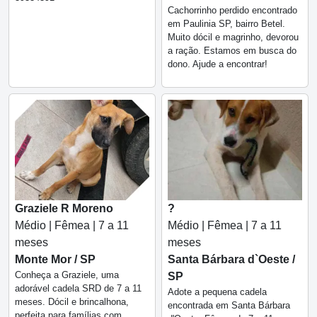
Cachorrinho perdido encontrado
em Paulinia SP, bairro Betel.
Muito dócil e magrinho, devorou
a ração. Estamos em busca do
dono. Ajude a encontrar!
Graziele R Moreno
?
Médio | Fêmea | 7 a 11
Médio | Fêmea | 7 a 11
meses
meses
Monte Mor / SP
Santa Bárbara d`Oeste /
Conheça a Graziele, uma
SP
adorável cadela SRD de 7 a 11
Adote a pequena cadela
meses. Dócil e brincalhona,
encontrada em Santa Bárbara
perfeita para famílias com