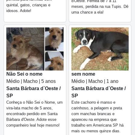
d'Oeste. Fêmea de 7 a 11
quintal, gatos, crianças e
meses, perdida na rua Tupis. Dê
idosos. Adote!
uma chance a ela!
Não Sei o nome
sem nome
Médio | Macho | 5 anos
Médio | Macho | 1 ano
Santa Bárbara d`Oeste /
Santa Bárbara d`Oeste /
SP
SP
Conheça o Não Sei o Nome, um
Este cachorro é manso e
vira-lata macho de 5 anos,
carinhoso, a pelagem e preta
encontrado perdido em Santa
com manchas brancas e
Bárbara d'Oeste. Adote esse
apareceu na empresa que
companheiro leal hoje mesmo!
trabalho em Americana SP há
mais ou menos quinze dias.