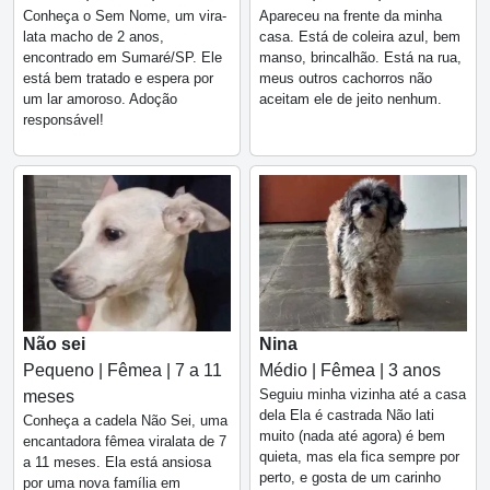
Conheça o Sem Nome, um vira-
Apareceu na frente da minha
lata macho de 2 anos,
casa. Está de coleira azul, bem
encontrado em Sumaré/SP. Ele
manso, brincalhão. Está na rua,
está bem tratado e espera por
meus outros cachorros não
um lar amoroso. Adoção
aceitam ele de jeito nenhum.
responsável!
Não sei
Nina
Pequeno | Fêmea | 7 a 11
Médio | Fêmea | 3 anos
Seguiu minha vizinha até a casa
meses
dela Ela é castrada Não lati
Conheça a cadela Não Sei, uma
muito (nada até agora) é bem
encantadora fêmea viralata de 7
quieta, mas ela fica sempre por
a 11 meses. Ela está ansiosa
perto, e gosta de um carinho
por uma nova família em