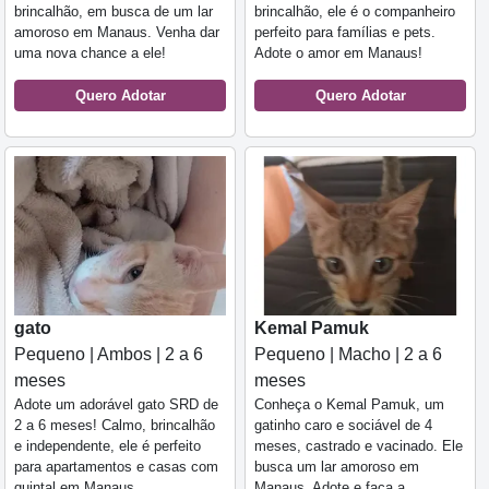
brincalhão, em busca de um lar
brincalhão, ele é o companheiro
amoroso em Manaus. Venha dar
perfeito para famílias e pets.
uma nova chance a ele!
Adote o amor em Manaus!
Quero Adotar
Quero Adotar
gato
Kemal Pamuk
Pequeno | Ambos | 2 a 6
Pequeno | Macho | 2 a 6
meses
meses
Adote um adorável gato SRD de
Conheça o Kemal Pamuk, um
2 a 6 meses! Calmo, brincalhão
gatinho caro e sociável de 4
e independente, ele é perfeito
meses, castrado e vacinado. Ele
para apartamentos e casas com
busca um lar amoroso em
quintal em Manaus.
Manaus. Adote e faça a