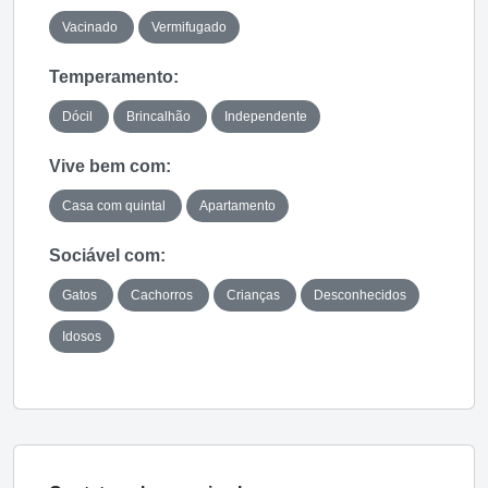
Vacinado
Vermifugado
Temperamento:
Dócil
Brincalhão
Independente
Vive bem com:
Casa com quintal
Apartamento
Sociável com:
Gatos
Cachorros
Crianças
Desconhecidos
Idosos