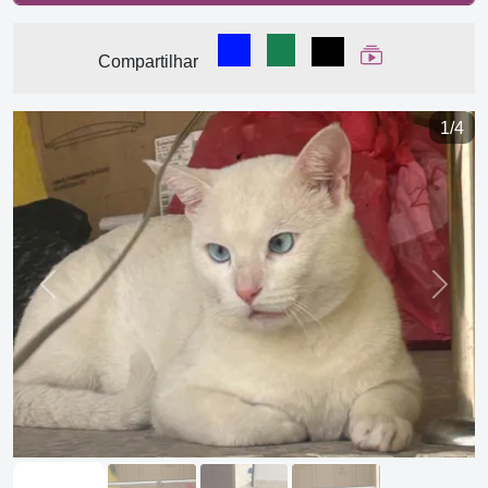
Compartilhar no Facebook
Compartilhar no WhatsA
Compartilhar
Ver Web Stor
Compartilhar
1/4
Previous
Next