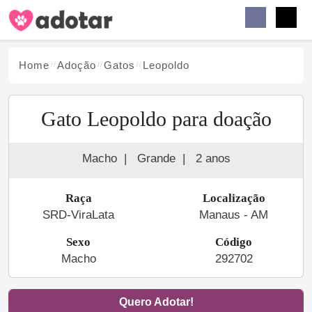
Buscar
Faceb
Instag
Menu
Home
Adoção
Gato
s
Leopoldo
Gato Leopoldo para doação
Macho
|
Grande
|
2 anos
Raça
Localização
SRD-ViraLata
Manaus - AM
Sexo
Código
Macho
292702
Quero Adotar!