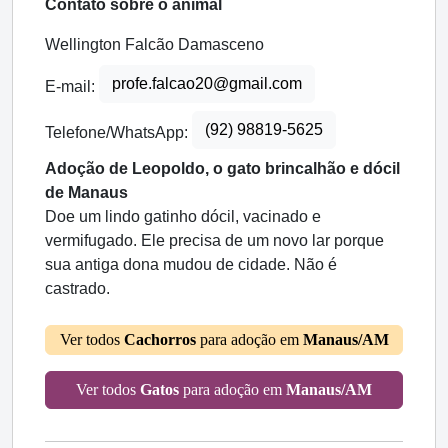
Contato sobre o animal
Wellington Falcão Damasceno
profe.falcao20@gmail.com
E-mail:
(92) 98819-5625
Telefone/WhatsApp:
Adoção de Leopoldo, o gato brincalhão e dócil
de Manaus
Doe um lindo gatinho dócil, vacinado e
vermifugado. Ele precisa de um novo lar porque
sua antiga dona mudou de cidade. Não é
castrado.
Ver todos
Cachorros
para adoção em
Manaus/AM
Ver todos
Gatos
para adoção em
Manaus/AM