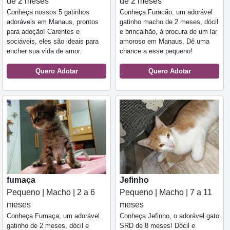
de 2 meses
de 2 meses
Conheça nossos 5 gatinhos
Conheça Furacão, um adorável
adoráveis em Manaus, prontos
gatinho macho de 2 meses, dócil
para adoção! Carentes e
e brincalhão, à procura de um lar
sociáveis, eles são ideais para
amoroso em Manaus. Dê uma
encher sua vida de amor.
chance a esse pequeno!
Quero Adotar
Quero Adotar
fumaça
Jefinho
Pequeno | Macho | 2 a 6
Pequeno | Macho | 7 a 11
meses
meses
Conheça Fumaça, um adorável
Conheça Jefinho, o adorável gato
gatinho de 2 meses, dócil e
SRD de 8 meses! Dócil e