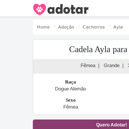
Home
Adoção
Cachorro
s
Ayla
Cadela Ayla para
Fêmea
|
Grande
|
Raça
Dogue Alemão
Sexo
Fêmea
Quero Adotar!