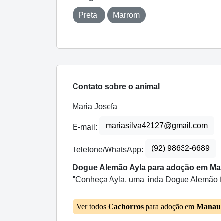
Preta
Marrom
Contato sobre o animal
Maria Josefa
mariasilva42127@gmail.com
E-mail:
(92) 98632-6689
Telefone/WhatsApp:
Dogue Alemão Ayla para adoção em Ma
"Conheça Ayla, uma linda Dogue Alemão f
Ver todos
Cachorros
para adoção em
Manau