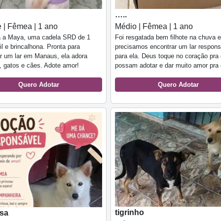
…..
 | Fêmea | 1 ano
Médio | Fêmea | 1 ano
 a Maya, uma cadela SRD de 1
Foi resgatada bem filhote na chuva 
il e brincalhona. Pronta para
precisamos encontrar um lar respons
r um lar em Manaus, ela adora
para ela. Deus toque no coração pra
, gatos e cães. Adote amor!
possam adotar e dar muito amor pra 
Quero Adotar
Quero Adotar
tigrinho
esa