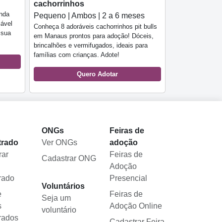
cachorrinhos
inda
Pequeno | Ambos | 2 a 6 meses
iável
Conheça 8 adoráveis cachorrinhos pit bulls
 sua
em Manaus prontos para adoção! Dóceis,
brincalhões e vermifugados, ideais para
famílias com crianças. Adote!
Quero Adotar
l
ONGs
Feiras de
trado
Ver ONGs
adoção
rar
Feiras de
Cadastrar ONG
Adoção
rado
Presencial
Voluntários
e
Feiras de
Seja um
s
Adoção Online
voluntário
rados
Cadastrar Feira