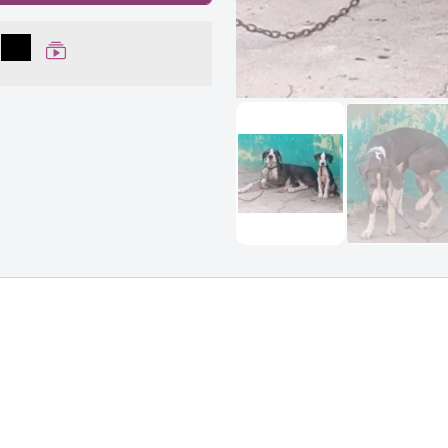
lhar no Facebook
partilhar no WhatsApp
Compartilhar
Ver Web Story