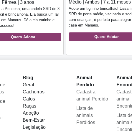
Médio | Ambos | 7 a 11 meses
| Fêmea | 3 anos
Adote um tigrinho brincalhão! Essa l
 a Princesa, uma cadela SRD de 3
SRD de porte médio, vacinada e soc
cil e brincalhona. Ela busca um lar
com crianças, é perfeita para alegrar
 em Manaus. Dê a ela carinho e
casa em Manaus.
asseios!
Quero Adotar
Quero Adotar
Blog
Animal
Anima
 de
Geral
Perdido
Encon
os
Cachorros
Cadastrar
Cadast
Gatos
animal Perdido
animal
 de
Raças
Encont
Lista de
Adoção
animais
Lista d
ar
Bem-Estar
Perdidos
animai
Legislação
Encont