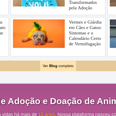
Transformados
pela Adoção
eu
Vermes e Giárdia
ato
em Cães e Gatos:
ue
Sintomas e o
Calendário Certo
de Vermifugação
Ver
Blog
completo
de Adoção e Doação de Anim
a vidas há mais de
15 anos
. Nossa plataforma nasceu c