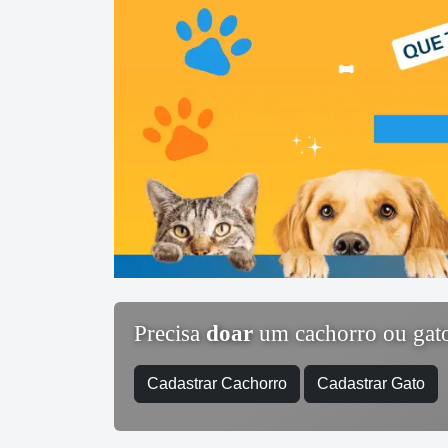
Precisa
doar
um cachorro ou gat
Cadastrar Cachorro
Cadastrar Gato