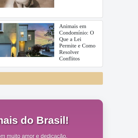
Animais em
Condomínio: O
Que a Lei
Permite e Como
Resolver
Conflitos
ais do Brasil!
om muito amor e dedicação,