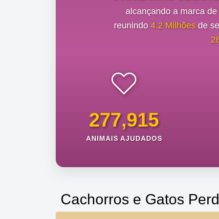
alcançando a marca d
reunindo
4.2 Milhões
de se
2
277,915
ANIMAIS AJUDADOS
Cachorros e Gatos Perd