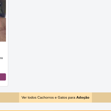
ea
Ver todos Cachorros e Gatos para
Adoção