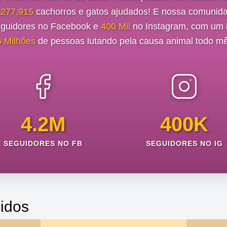
e
277,915
cachorros e gatos ajudados! E nossa comunida
guidores no Facebook e
400 Mil
no Instagram, com um i
6 Milhões
de pessoas lutando pela causa animal todo mê
4.2M
400K
SEGUIDORES NO FB
SEGUIDORES NO IG
idos