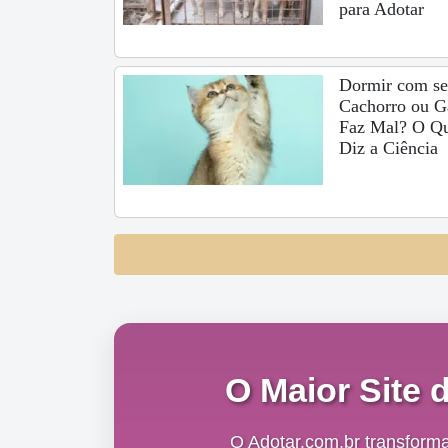
para Adotar
Dormir com s
Cachorro ou G
Faz Mal? O Q
Diz a Ciência
O Maior Site 
O Adotar.com.br transform