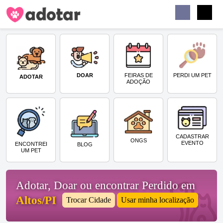
Buscar
Faceb
Instag
Menu
DOAR
PERDI UM PET
FEIRAS DE
ADOTAR
ADOÇÃO
CADASTRAR
ONGS
EVENTO
ENCONTREI
BLOG
UM PET
Adotar, Doar ou encontrar Perdido em
Altos/PI
Trocar Cidade
Usar minha localização