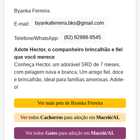
Byanka Ferreira
byankaferreira.bks@gmail.com
E-mail:
(82) 82988-9545
Telefone/WhatsApp:
Adote Hector, o companheiro brincalhão e fiel
que você merece
Conheça Hector, um adorável SRD de 7 meses,
com pelagem ruiva e branca. Um amigo fiel, doce
e brincalhão, ideal para famílias amorosas. Adote-
o!
Ver mais pets de Byanka Ferreira
Ver todos
Cachorros
para adoção em
Maceió/AL
Ver todos
Gatos
para adoção em
Maceió/AL