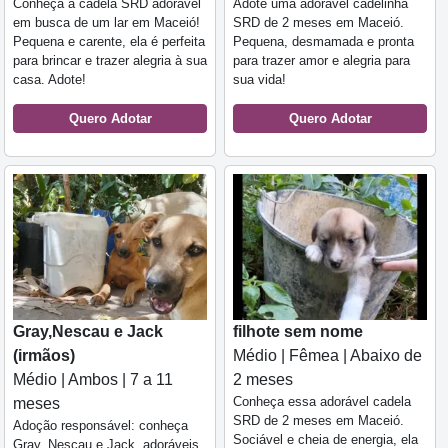
Conheça a cadela SRD adorável
Adote uma adorável cadelinha
em busca de um lar em Maceió!
SRD de 2 meses em Maceió.
Pequena e carente, ela é perfeita
Pequena, desmamada e pronta
para brincar e trazer alegria à sua
para trazer amor e alegria para
casa. Adote!
sua vida!
Quero Adotar
Quero Adotar
Gray,Nescau e Jack
filhote sem nome
(irmãos)
Médio | Fêmea | Abaixo de
Médio | Ambos | 7 a 11
2 meses
Conheça essa adorável cadela
meses
SRD de 2 meses em Maceió.
Adoção responsável: conheça
Sociável e cheia de energia, ela
Gray, Nescau e Jack, adoráveis