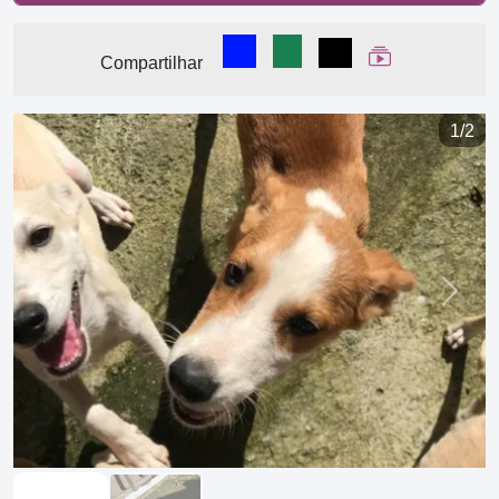
Compartilhar no Facebook
Compartilhar no WhatsA
Compartilhar
Ver Web Stor
Compartilhar
1/2
Previous
Next