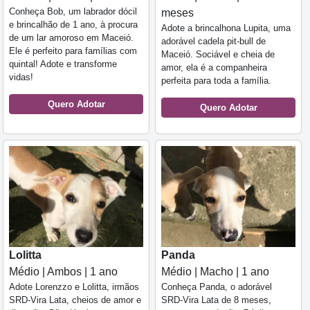
Conheça Bob, um labrador dócil
meses
e brincalhão de 1 ano, à procura
Adote a brincalhona Lupita, uma
de um lar amoroso em Maceió.
adorável cadela pit-bull de
Ele é perfeito para famílias com
Maceió. Sociável e cheia de
quintal! Adote e transforme
amor, ela é a companheira
vidas!
perfeita para toda a família.
Quero Adotar
Quero Adotar
Lolitta
Panda
Médio | Ambos | 1 ano
Médio | Macho | 1 ano
Adote Lorenzzo e Lolitta, irmãos
Conheça Panda, o adorável
SRD-Vira Lata, cheios de amor e
SRD-Vira Lata de 8 meses,