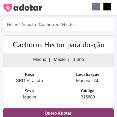
Buscar
Faceb
Instag
Menu
Home
Adoção
Cachorro
s
Hector
Cachorro Hector para doação
Macho
|
Médio
|
1 ano
Raça
Localização
SRD-ViraLata
Maceió - AL
Sexo
Código
Macho
315689
Quero Adotar!