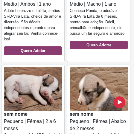
Médio | Ambos | 1 ano
Médio | Macho | 1 ano
Adote Lorenzzo e Lolitta, irmãos
Conheça Panda, o adorável
SRD-Vira Lata, cheios de amor e
SRD-Vira Lata de 8 meses,
diversão. São dóceis,
pronto para adoção. Dócil,
independentes e prontos para
brincalhão e independente, ele
alegrar seu lar. Venha conhecê-
busca um lar seguro e amoroso.
los!
Quero Adotar
Quero Adotar
sem nome
sem nome
Pequeno | Fêmea | 2 a 6
Pequeno | Fêmea | Abaixo
meses
de 2 meses