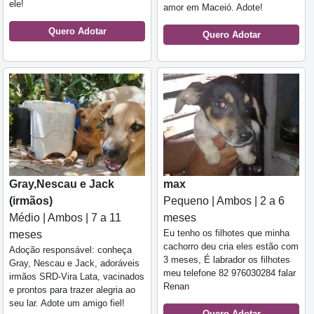
ele!
amor em Maceió. Adote!
Quero Adotar
Quero Adotar
Gray,Nescau e Jack
max
(irmãos)
Pequeno | Ambos | 2 a 6
Médio | Ambos | 7 a 11
meses
Eu tenho os filhotes que minha
meses
cachorro deu cria eles estão com
Adoção responsável: conheça
3 meses, É labrador os filhotes
Gray, Nescau e Jack, adoráveis
meu telefone 82 976030284 falar
irmãos SRD-Vira Lata, vacinados
Renan
e prontos para trazer alegria ao
seu lar. Adote um amigo fiel!
Quero Adotar