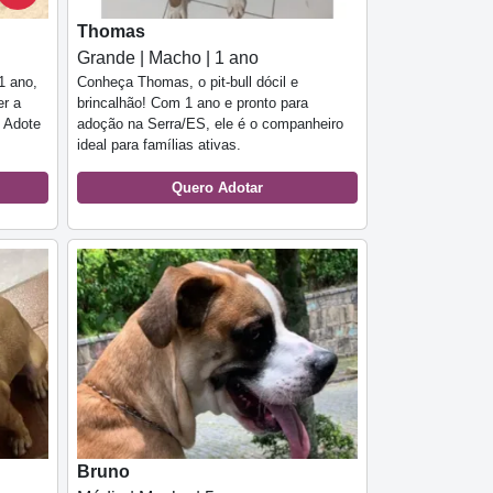
Thomas
Grande | Macho | 1 ano
1 ano,
Conheça Thomas, o pit-bull dócil e
er a
brincalhão! Com 1 ano e pronto para
. Adote
adoção na Serra/ES, ele é o companheiro
ideal para famílias ativas.
Quero Adotar
Bruno