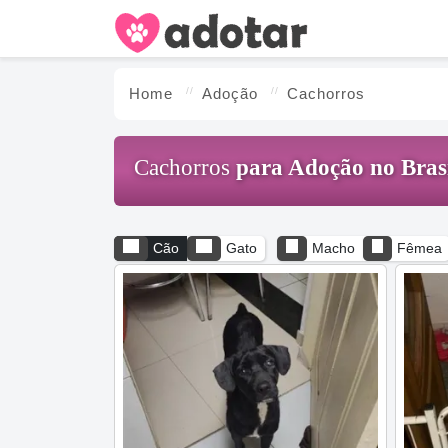
Home
Adoção
Cachorros
Cachorros
para
Adoção
no Bras
Cão
Gato
Macho
Fêmea