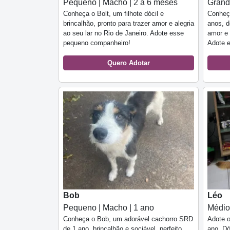
Pequeno | Macho | 2 a 6 meses
Grand
Conheça o Bolt, um filhote dócil e
Conheç
brincalhão, pronto para trazer amor e alegria
anos, d
ao seu lar no Rio de Janeiro. Adote esse
amor e 
pequeno companheiro!
Adote e
Quero Adotar
Bob
Léo
Pequeno | Macho | 1 ano
Médio
Conheça o Bob, um adorável cachorro SRD
Adote 
de 1 ano, brincalhão e sociável, perfeito
ano. Dó