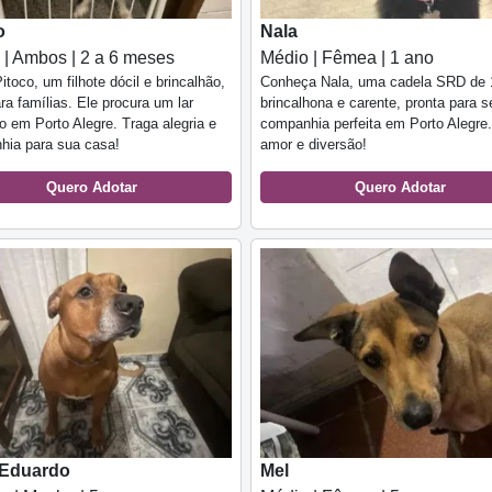
o
Nala
 | Ambos | 2 a 6 meses
Médio | Fêmea | 1 ano
itoco, um filhote dócil e brincalhão,
Conheça Nala, uma cadela SRD de 
ara famílias. Ele procura um lar
brincalhona e carente, pronta para s
 em Porto Alegre. Traga alegria e
companhia perfeita em Porto Alegre
hia para sua casa!
amor e diversão!
Quero Adotar
Quero Adotar
 Eduardo
Mel