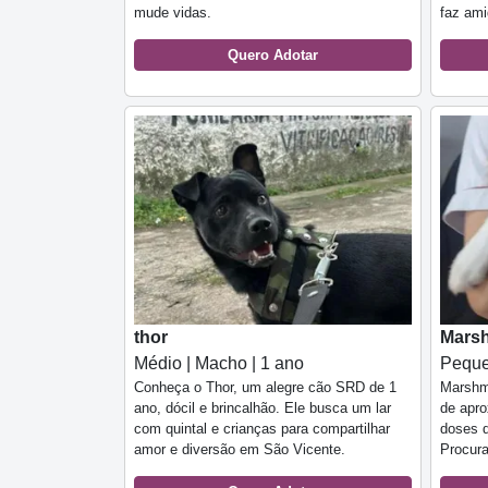
mude vidas.
faz ami
Quero Adotar
thor
Mars
Médio | Macho | 1 ano
Peque
Conheça o Thor, um alegre cão SRD de 1
Marshme
ano, dócil e brincalhão. Ele busca um lar
de apr
com quintal e crianças para compartilhar
doses d
amor e diversão em São Vicente.
Procura