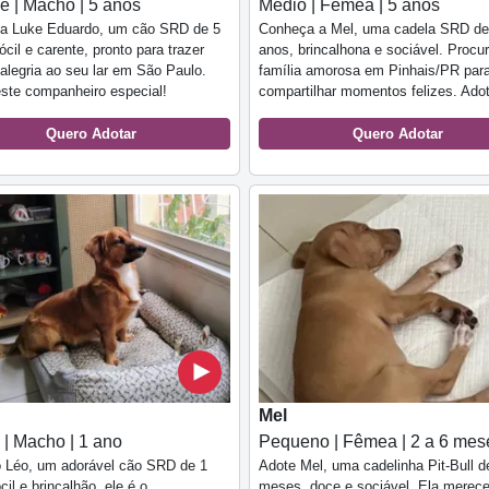
e | Macho | 5 anos
Médio | Fêmea | 5 anos
a Luke Eduardo, um cão SRD de 5
Conheça a Mel, uma cadela SRD de
ócil e carente, pronto para trazer
anos, brincalhona e sociável. Procu
alegria ao seu lar em São Paulo.
família amorosa em Pinhais/PR par
ste companheiro especial!
compartilhar momentos felizes. Adot
Quero Adotar
Quero Adotar
Mel
 | Macho | 1 ano
Pequeno | Fêmea | 2 a 6 mes
o Léo, um adorável cão SRD de 1
Adote Mel, uma cadelinha Pit-Bull d
cil e brincalhão, ele é o
meses, doce e sociável. Ela merece