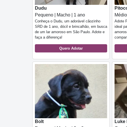
Dudu
Pitoc
Pequeno | Macho | 1 ano
Médio
Conheça o Dudu, um adorável cãozinho
Adote P
SRD de 1 ano, dócil e brincalhão, em busca
ideal p
de um lar amoroso em São Paulo. Adote e
amoroso
faça a diferença!
compan
Quero Adotar
Bolt
Luke