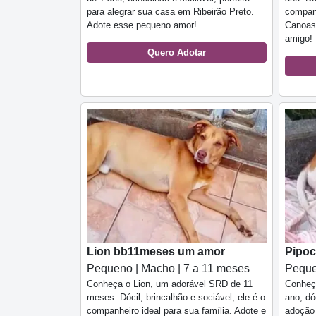
para alegrar sua casa em Ribeirão Preto.
companh
Adote esse pequeno amor!
Canoas
amigo!
Quero Adotar
Lion bb11meses um amor
Pipoc
Pequeno | Macho | 7 a 11 meses
Peque
Conheça o Lion, um adorável SRD de 11
Conheç
meses. Dócil, brincalhão e sociável, ele é o
ano, dó
companheiro ideal para sua família. Adote e
adoção 