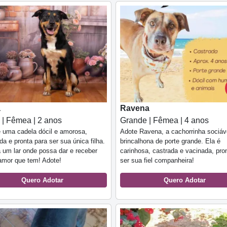
a
Ravena
 | Fêmea | 2 anos
Grande | Fêmea | 4 anos
 uma cadela dócil e amorosa,
Adote Ravena, a cachorrinha sociáv
da e pronta para ser sua única filha.
brincalhona de porte grande. Ela é
 um lar onde possa dar e receber
carinhosa, castrada e vacinada, pro
amor que tem! Adote!
ser sua fiel companheira!
Quero Adotar
Quero Adotar