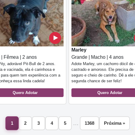
Marley
 | Fêmea | 2 anos
Grande | Macho | 4 anos
ity, adorável Pit-Bull de 2 anos.
Adote Marley, um cachorro dócil de 
a e vacinada, ela é carinhosa e
castrado e amoroso. Ele precisa de 
a para quem tem experiência com a
seguro e cheio de carinho. Dê a ele
onheça essa linda cadela!
segunda chance de ser feliz!
Quero Adotar
Quero Adotar
…
1
2
3
4
5
1368
Próxima »