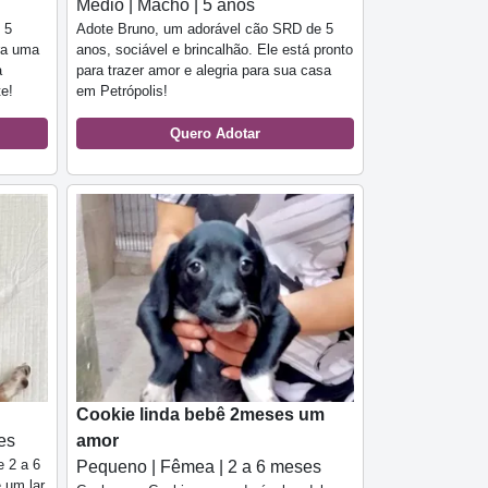
Médio | Macho | 5 anos
 5
Adote Bruno, um adorável cão SRD de 5
ra uma
anos, sociável e brincalhão. Ele está pronto
a
para trazer amor e alegria para sua casa
e!
em Petrópolis!
Quero Adotar
Cookie linda bebê 2meses um
es
amor
e 2 a 6
Pequeno | Fêmea | 2 a 6 meses
 um lar