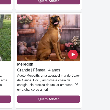
Quero Adotar
Meredith
Grande | Fêmea | 4 anos
s,
Adote Meredith, uma adorável mix de Boxer
, ama
de 4 anos. Dócil, amorosa e cheia de
eu
energia, ela precisa de um lar amoroso. Dê
!
uma chance ao amor!
Quero Adotar