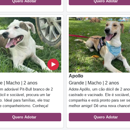
Quero Adotar
Quero Adotar
Apollo
e | Macho | 2 anos
Grande | Macho | 2 anos
m adorável Pit-Bull branco de 2
Adote Apóllo, um cão dócil de 2 ano
ócil e sociável, procura um lar
castrado e vacinado. Ele é sociável
. Ideal para famílias, ele traz
companhia e está pronto para ser s
 e companheirismo. Conheça!
melhor amigo! Dê uma nova chance
Quero Adotar
Quero Adotar