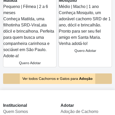
Matilda
Mosquito
Pequeno | Fêmea | 2 a 6
Médio | Macho | 1 ano
meses
Conheça Mosquito, um
Conheça Matilda, uma
adorável cachorro SRD de 1
filhotinha SRD-ViraLata
ano, dócil e brincalhão.
dócil e brincalhona. Perfeita
Pronto para ser seu fiel
para quem busca uma
amigo em Santa Maria.
companheira carinhosa e
Venha adotá-lo!
sociável em São Paulo.
Quero Adotar
Adote-a!
Quero Adotar
Ver todos Cachorros e Gatos para
Adoção
Institucional
Adotar
Quem Somos
Adoção de Cachorro