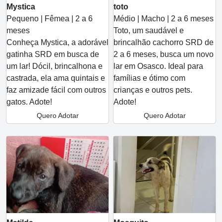
Mystica
toto
Pequeno | Fêmea | 2 a 6
Médio | Macho | 2 a 6 meses
meses
Toto, um saudável e
Conheça Mystica, a adorável
brincalhão cachorro SRD de
gatinha SRD em busca de
2 a 6 meses, busca um novo
um lar! Dócil, brincalhona e
lar em Osasco. Ideal para
castrada, ela ama quintais e
famílias e ótimo com
faz amizade fácil com outros
crianças e outros pets.
gatos. Adote!
Adote!
Quero Adotar
Quero Adotar