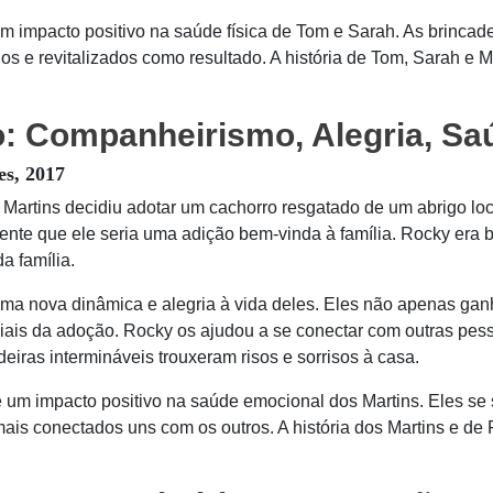
 impacto positivo na saúde física de Tom e Sarah. As brincad
os e revitalizados como resultado. A história de Tom, Sarah e
: Companheirismo, Alegria, Saú
es, 2017
artins decidiu adotar um cachorro resgatado de um abrigo loc
nte que ele seria uma adição bem-vinda à família. Rocky era 
a família.
 uma nova dinâmica e alegria à vida deles. Eles não apenas g
iais da adoção. Rocky os ajudou a se conectar com outras pes
deiras intermináveis trouxeram risos e sorrisos à casa.
m impacto positivo na saúde emocional dos Martins. Eles se s
ais conectados uns com os outros. A história dos Martins e d