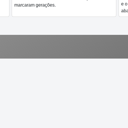
e o
marcaram gerações.
ab