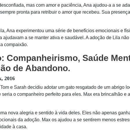
 desconfiada, mas com amor e paciência, Ana ajudou-a a se ada
 sempre pronta para retribuir o amor que recebeu. Sua presença
a, Ana experimentou uma série de benefícios emocionais e físic
a a ajudavam a se manter ativa e saudável. A adoção de Lila 
 a compaixão.
: Companheirismo, Saúde Menta
ção de Abandono.
k, 2016
m e Sarah decidiu adotar um gato resgatado de um abrigo loc
seria o companheiro perfeito para eles. Max era brincalhão e a
uma nova alegria e sentido à vida deles. Eles não apenas gan
cionais da adoção. Max os ajudou a se sentirem menos estres
idade à casa.