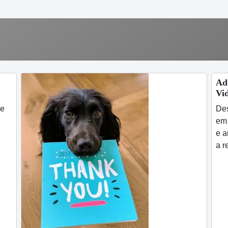
Ad
Vi
de
Des
em 
e a
a r